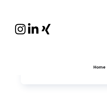
ECOMMERCE
KOSTEN SENKEN
PAY
Nicolas Kadner
September 19, 2024
Effektive Unterne
eCommerce
Bezahlprozesse sind ein häufig unterschätzte
Home
Misserfolg einer Unternehmenssanierung 
Unternehmenssanierung im eCommerce geht, 