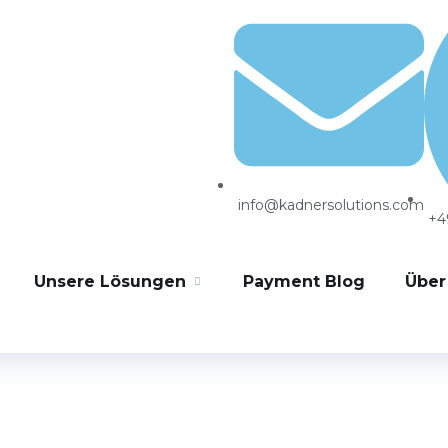
MENT
PROZESSE
hmenssanierung im
info@kadnersolutions.com
+4
r Faktor, dabei können sie den Unterschied zwischen Erfolg und
Unsere Lösungen
Payment Blog
Über
im eCommerce ausmachen Wenn es um eine
steht...